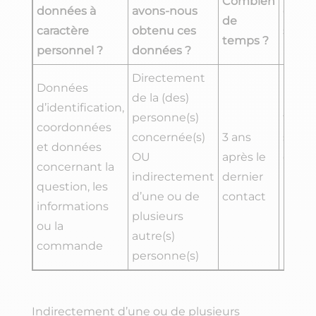
Combien
données à
avons-nous
donn
de
caractère
obtenu ces
sont-e
temps ?
personnel ?
données ?
parta
Directement
Données
de la (des)
Des s
d’identification,
personne(s)
traita
coordonnées
concernée(s)
3 ans
s’occ
et données
OU
après le
de no
concernant la
indirectement
dernier
infras
question, les
d’une ou de
contact
ICT si
informations
plusieurs
inter
ou la
autre(s)
le né
commande
personne(s)
Indirectement d’une ou de plusieurs