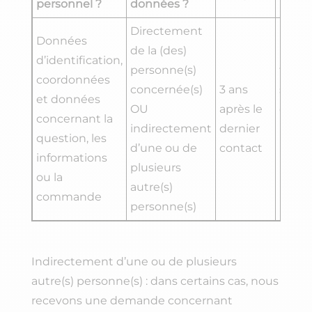
personnel ?
données ?
parta
Directement
Données
de la (des)
Des s
d’identification,
personne(s)
traita
coordonnées
concernée(s)
3 ans
s’occ
et données
OU
après le
de no
concernant la
indirectement
dernier
infras
question, les
d’une ou de
contact
ICT si
informations
plusieurs
inter
ou la
autre(s)
le né
commande
personne(s)
Indirectement d’une ou de plusieurs
autre(s) personne(s) : dans certains cas, nous
recevons une demande concernant