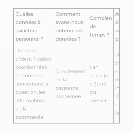
Quelles
Comment
Avec qu
Combien
données à
avons-nous
donné
de
caractère
obtenu ces
sont-el
temps ?
personnel ?
données ?
partagé
Données
Des so
d’identification,
traitant
coordonnées
1 an
Directement
s’occu
et données
après la
de la
de not
concernant la
clôture
personne
infrast
question, les
du
concernée
ICT si l
informations
dossier
interve
ou la
le néce
commande