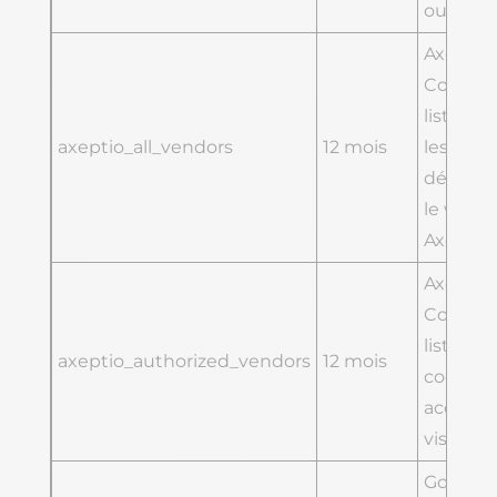
ou non
Axeptio.
Contient
liste de
axeptio_all_vendors
12 mois
les cook
déclaré
le widg
Axeptio
Axeptio.
Contient
liste des
axeptio_authorized_vendors
12 mois
cookies
acceptés
visiteur.
Google.