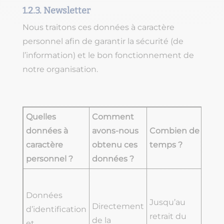
1.2.3. Newsletter
Nous traitons ces données à caractère
personnel afin de garantir la sécurité (de
l’information) et le bon fonctionnement de
notre organisation.
Quelles
Comment
Av
données à
avons-nous
Combien de
d
caractère
obtenu ces
temps ?
so
personnel ?
données ?
pa
D
tr
Données
Jusqu’au
Directement
s
d’identification
retrait du
de la
d
et