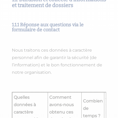
et traitement de dossiers
1.1.1 Réponse aux questions via le
formulaire de contact
Nous traitons ces données à caractère
personnel afin de garantir la sécurité (de
l’information) et le bon fonctionnement de
notre organisation.
Quelles
Comment
Avec 
Combien
données à
avons-nous
donn
de
caractère
obtenu ces
sont-e
temps ?