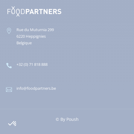
Rue du Muturnia 299

6220 Heppignies
Belgique
+32 (0) 71 818 888

info@foodpartners.be

© By
Poush